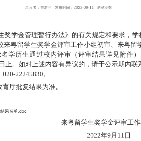
录入者：曾君兰
发布时间：2022-09-11
浏览次数：
生奖学金管理暂行办法》的有关规定和要求，
学
校
来粤留学生奖学金评审工作小组初审
、
来粤留
2
名学历生通过
校内
评审
（
评审结果
详见附件）
日
止
。
如
对上述内容有异议
的
，请于公示期
内
联
：
020-22245830。
教育厅批复结果为准。
果名单.doc
来粤留学生奖学金评审工作
2022年9月11日