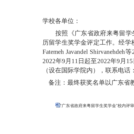
学校各单位：
按照《广东省政府来粤留学
历留学生奖学金评定工作。经
学
Fatemeh Javandel Shirvanehdeh等
202
2
年
9月
11
日
起
至
202
2
年
9月1
5
（设在国际学院内），联系电话
备注：最终获奖名单以广东省
“广东省政府来粤留学生奖学金”校内评审结