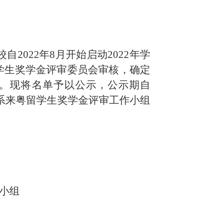
校
自
202
2
年
8月开始启动202
2
年学
学生奖学金评审委员会审核
，
确定
。现将名单予以公示，
公示期
自
系来粤留学生奖学金评审工作小组
小组