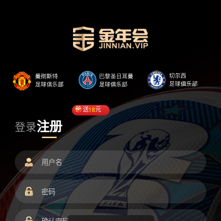
送
18
元
注册
登录