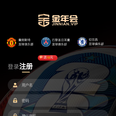
送
18
元
注册
登录