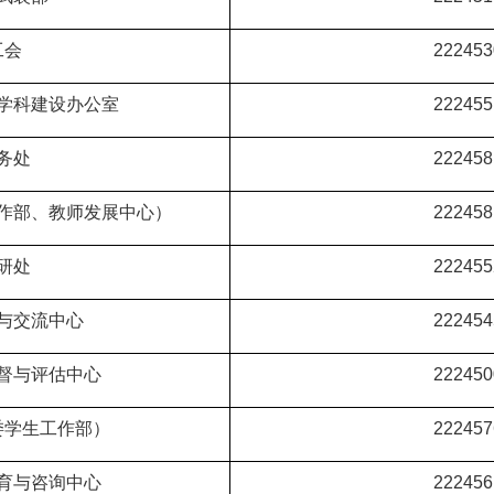
工会
222453
学科建设办公室
222455
务处
222458
作部、教师发展中心）
222458
研处
222455
与交流中心
222454
督与评估中心
222450
委学生工作部）
222457
育与咨询中心
222456