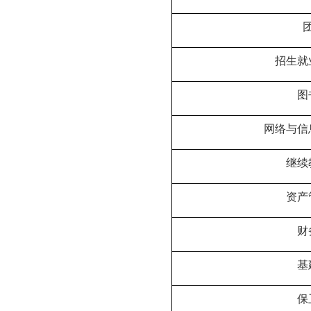
招生就
图
网络与信
继续
资产
财
基
保