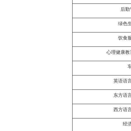
后勤
绿色
饮食
心理健康教
英语语
东方语
西方语
经