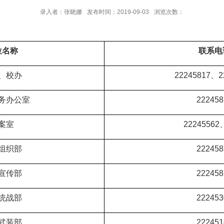
录入者：张晓娜
发布时间：2019-09-03
浏览次数：
位名称
联系电
、校办
22245817
、
2
务办公室
2224
58
案室
2224
5562
组织部
222458
宣传部
222458
统战部
222453
武装部
2224
51