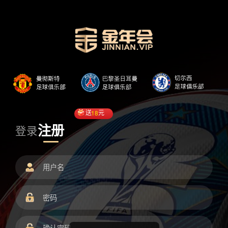
送
18
元
注册
登录