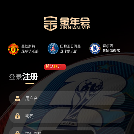
送
18
元
注册
登录