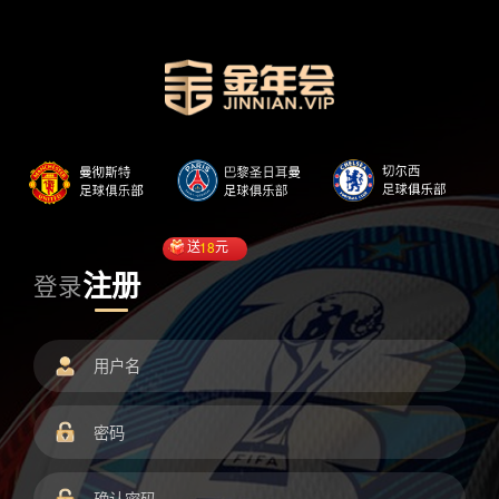
送
18
元
注册
登录