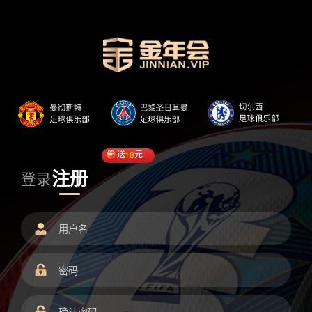
送
18
元
注册
登录