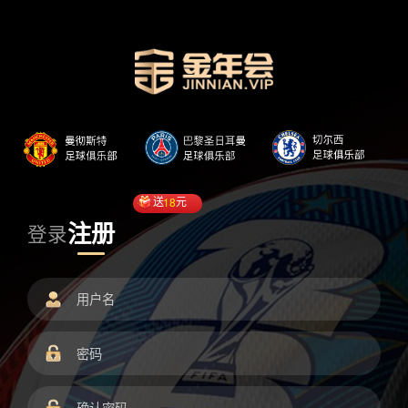
送
18
元
注册
登录