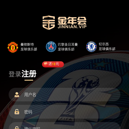
送
18
元
注册
登录